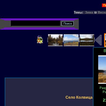
П
Темы:
Зима
₪
Весн
В
Раз
Р
Село Колвица
2