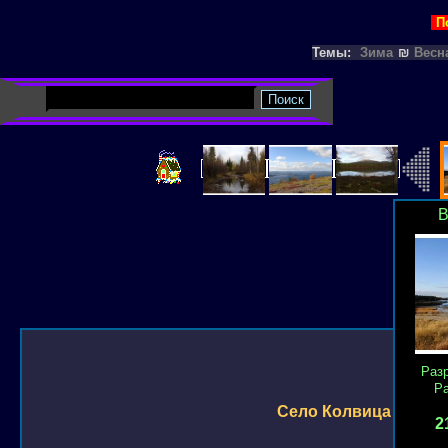
П
Темы:
Зима
₪
Весн
В
Раз
Р
Село Колвица
2