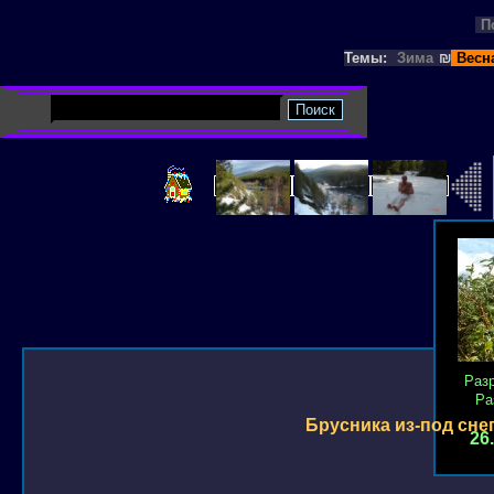
П
Темы:
Зима
₪
Весн
Раз
Ра
Брусника из-под сне
26