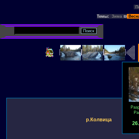
П
Темы:
Зима
₪
Весн
Раз
Ра
р.Колвица
26