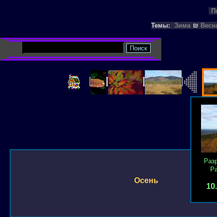
П
Темы:
Зима
₪
Весн
Раз
Р
Осень
10