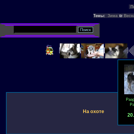
П
Темы:
Зима
₪
Весн
Раз
Р
На охоте
20