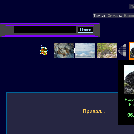
П
Темы:
Зима
₪
Весн
Разр
Ра
Привал...
06