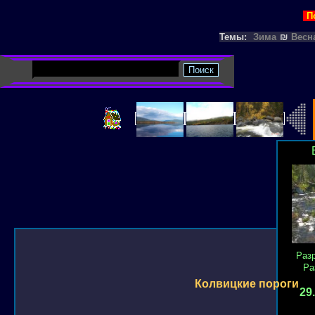
П
Темы:
Зима
₪
Весн
Раз
Ра
Колвицкие пороги
29