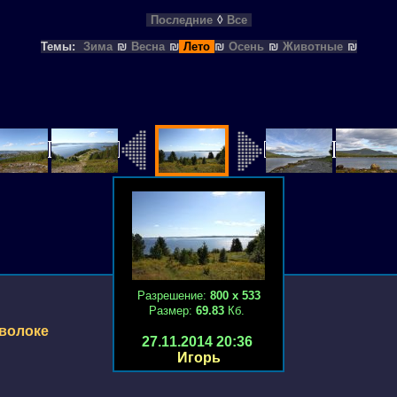
Последние
◊
Все
Темы:
Зима
₪
Весна
₪
Лето
₪
Осень
₪
Животные
₪
Разрешение:
800 х 533
Размер:
69.83
Кб.
волоке
27.11.2014 20:36
Игорь