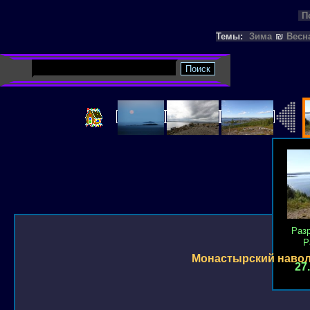
П
Темы:
Зима
₪
Весн
Раз
Р
Монастырский наво
27