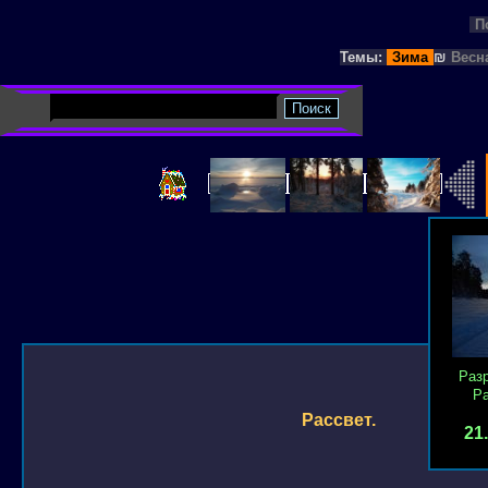
П
Темы:
Зима
₪
Весн
Раз
Р
Рассвет.
21