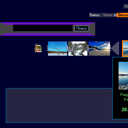
П
Темы:
Зима
₪
Весн
Раз
Р
28