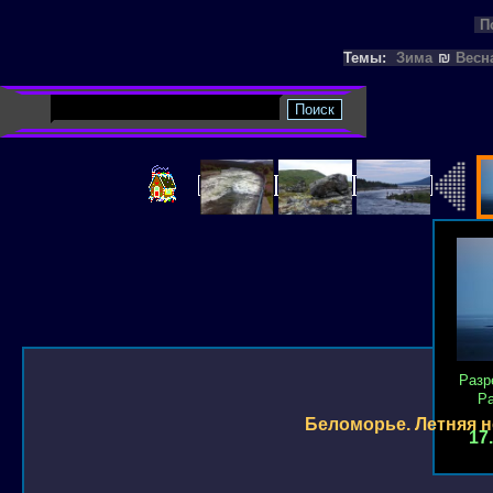
П
Темы:
Зима
₪
Весн
Разр
Р
Беломорье. Летняя но
17