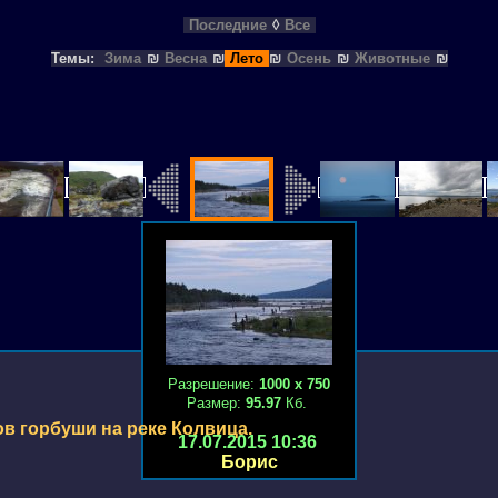
Последние
◊
Все
Темы:
Зима
₪
Весна
₪
Лето
₪
Осень
₪
Животные
₪
Разрешение:
1000 х 750
Размер:
95.97
Кб.
ов горбуши на реке Колвица.
17.07.2015 10:36
Борис