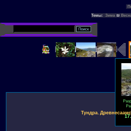
П
Темы:
Зима
₪
Весн
Раз
Ра
Тундра. Древнесаамс
17