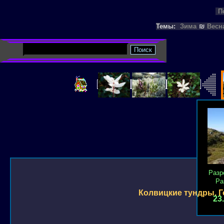
П
Темы:
Зима
₪
Весн
Разр
Ра
Колвицкие тундры. Г
23