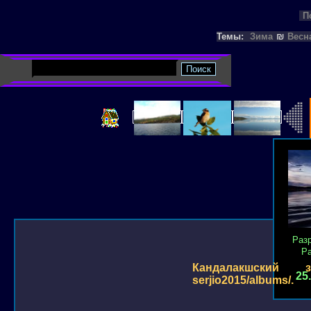
П
Темы:
Зима
₪
Весн
Раз
Р
Кандалакшский зали
25
serjio2015/albums/.