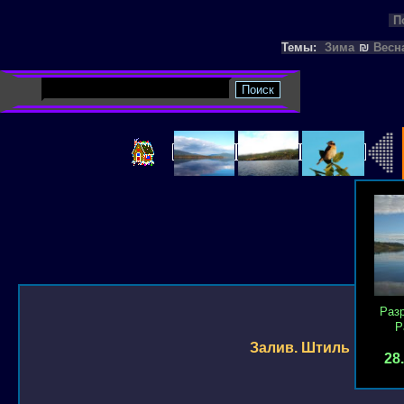
П
Темы:
Зима
₪
Весн
Раз
Р
Залив. Штиль
28