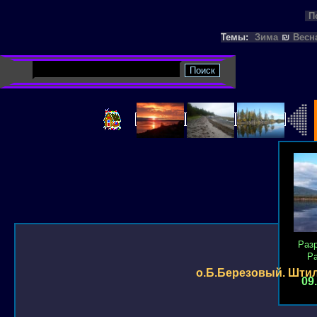
П
Темы:
Зима
₪
Весн
Раз
Р
о.Б.Березовый. Шти
09