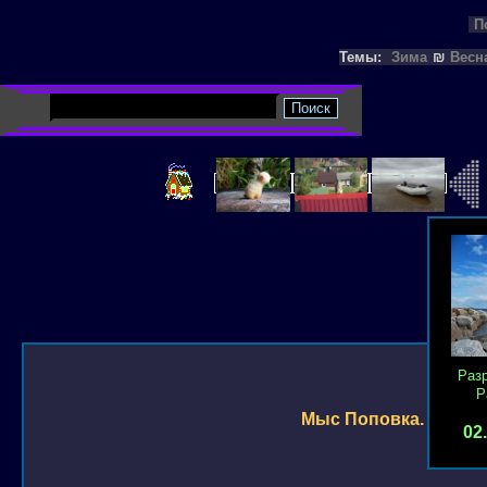
П
Темы:
Зима
₪
Весн
Раз
Р
Мыс Поповка.
02