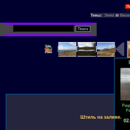
П
Темы:
Зима
₪
Весн
Раз
Р
Штиль на заливе.
02