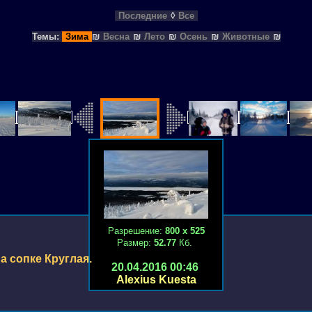
Последние
◊
Все
Темы:
Зима
₪
Весна
₪
Лето
₪
Осень
₪
Животные
₪
Разрешение:
800 х 525
Размер:
52.77
Кб.
а сопке Круглая.
20.04.2016 00:46
Alexius Kuesta