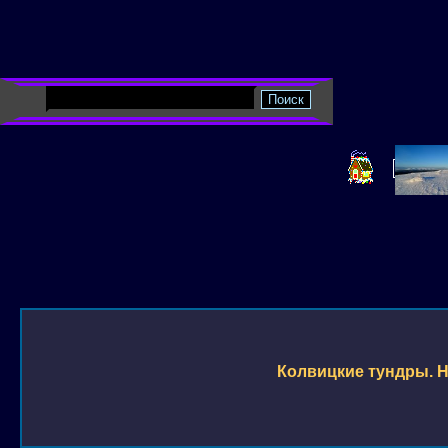
Колвицкие тундры. Н