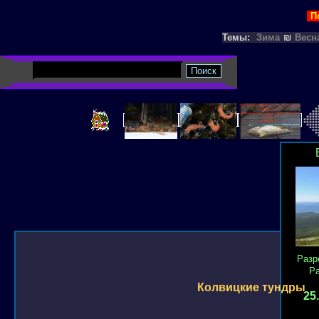
П
Темы:
Зима
₪
Весн
Разр
Р
Колвицкие тундры
25