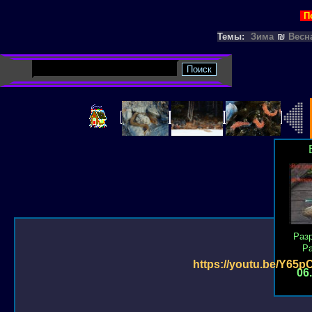
П
Темы:
Зима
₪
Весн
Раз
Р
https://youtu.be/Y65
06