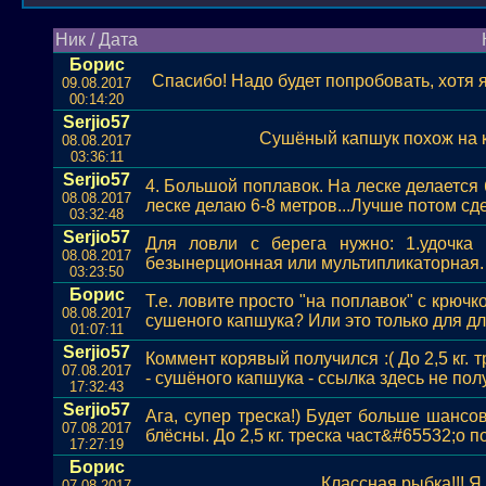
Ник / Дата
Борис
Спасибо! Надо будет попробовать, хотя я
09.08.2017
00:14:20
Serjio57
Сушёный капшук похож на кр
08.08.2017
03:36:11
Serjio57
4. Большой поплавок. На леске делается 
08.08.2017
леске делаю 6-8 метров...Лучше потом сде
03:32:48
Serjio57
Для ловли с берега нужно: 1.удочка 
08.08.2017
безынерционная или мультипликаторная. 
03:23:50
Борис
Т.е. ловите просто "на поплавок" с крюч
08.08.2017
сушеного капшука? Или это только для д
01:07:11
Serjio57
Коммент корявый получился :( До 2,5 кг.
07.08.2017
- сушёного капшука - ссылка здесь не полу
17:32:43
Serjio57
Ага, супер треска!) Будет больше шансо
07.08.2017
блёсны. До 2,5 кг. треска част&#65532;о п
17:27:19
Борис
Классная рыбка!!! Я 
07.08.2017