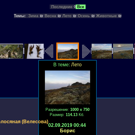
Последние
◊
Все
Темы:
Зима
₪
Весна
₪
Лето
₪
Осень
₪
Животные
₪
В теме:
Лето
Разрешение:
1000 х 750
Размер:
114.13
Кб.
лосяная (Велесова)
02.09.2019 00:44
Борис