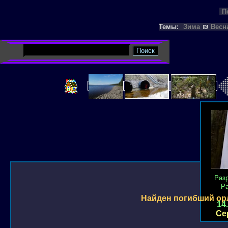
П
Темы:
Зима
₪
Весн
Раз
Р
Найден погибший орл
14
Се