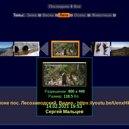
Последние
◊
Все
Темы:
Зима
₪
Весна
₪
Лето
₪
Осень
₪
Животные
₪
Разрешение:
800 х 449
Размер:
118.5
Кб.
оне пос. Лесозаводский. Видео - https://youtu.be/Uenx
14.02.2021 19:53
Сергей Мальцев