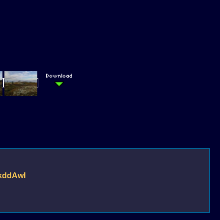
HkddAwI