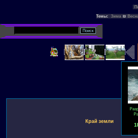
П
Темы:
Зима
₪
Весн
Раз
Р
Край земли
1