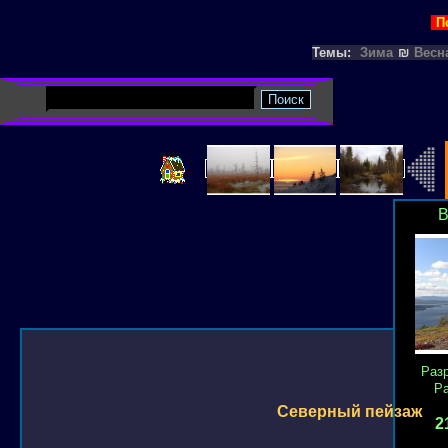
П
Темы:
Зима
₪
Весн
В
Раз
Р
Северный пейзаж
2