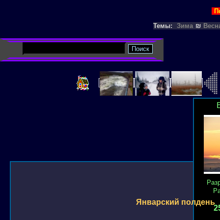
П
Темы:
Зима
₪
Весн
Раз
Р
Январский полдень
2