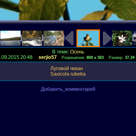
В теме:
Осень
9.09.2015 20:48
serjio57
Разрешение:
800 х 583
Размер:
37.34
Луговой чекан
Saxicola rubetra
Добавить_комментарий
Расскажи про эту галерею св