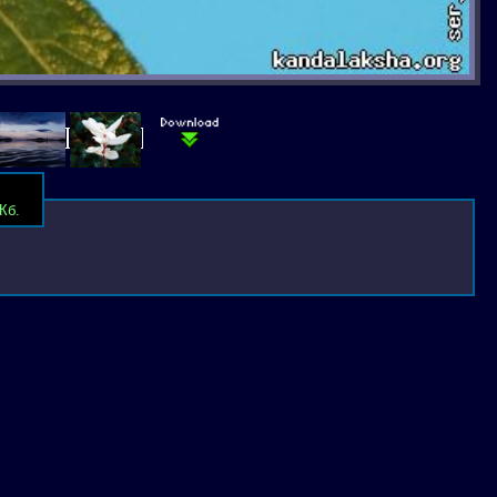
Кб.
оим друзьям!