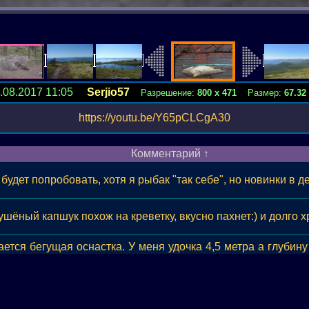
.08.2017 11:05
Serjio57
Разрешение:
800 х 471
Размер:
67.32
https://youtu.be/Y65pCLCgA30
Комментарий
↑
будет попробовать, хотя я рыбак "так себе", но новинки в 
ушёный капшук похож на креветку, вкусно пахнет:) и долго х
ется бегущая оснастка. У меня удочка 4,5 метра а глубину
 с пропускными кольцами или спиннинг. 2. Катушка безынер