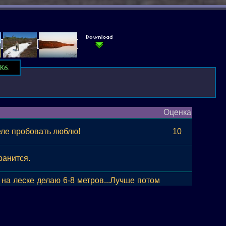
Кб.
Оценка
деле пробовать люблю!
10
ранится.
 на леске делаю 6-8 метров...Лучше потом
ционная или мультипликаторная. 3. Блесна