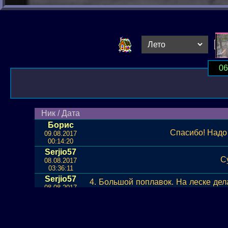
06
Ник / Дата
Борис
Спасибо! Надо 
09.08.2017
00:14:20
Serjio57
С
08.08.2017
03:36:11
Serjio57
4. Большой поплавок. На леске дела
08.08.2017
сделаю фотки или ви...
03:32:48
Serjio57
Для ловли с берега нужно: 1.удочка
08.08.2017
с одинарным крючком...
03:23:50