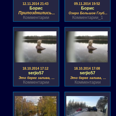
12.11.2014 21:43
09.11.2014 19:52
Борис
Борис
Припозднились...
Озеро Большое Глуб...
Комментарии
Комментарии_1
18.10.2014 17:12
18.10.2014 17:08
serjio57
serjio57
Это берег залива, ...
Это берег залива, ...
Комментарии
Комментарии