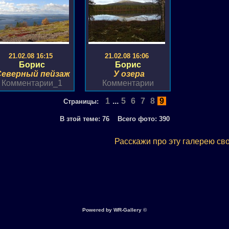
21.02.08 16:15
21.02.08 16:06
Борис
Борис
Северный пейзаж
У озера
Комментарии_1
Комментарии
1
...
5
6
7
8
9
Страницы:
В зтой теме:
76
Всего фото:
390
Расскажи про эту галерею св
Powered by WR-Gallery ©