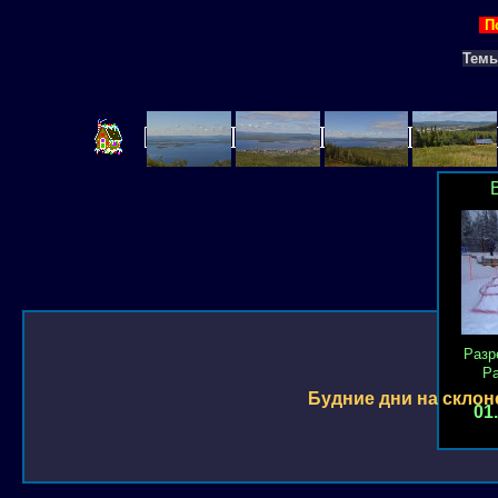
П
Тем
Разр
Р
Будние дни на склон
01