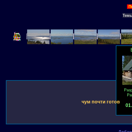
П
Тем
Раз
Ра
чум почти готов
01