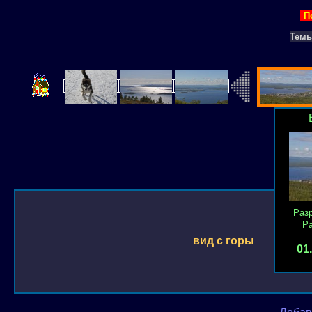
П
Тем
Раз
Р
вид с горы
01