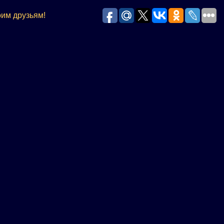
им друзьям!