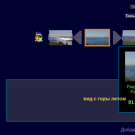
П
Тем
Раз
Р
вид с горы летом
01
Добав