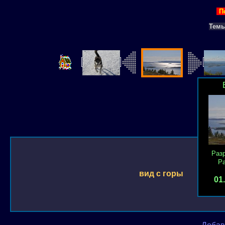
П
Тем
Раз
Р
вид с горы
01