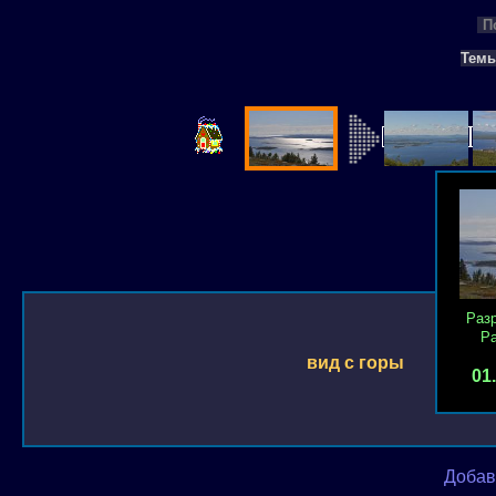
П
Тем
Раз
Р
вид с горы
01
Добав