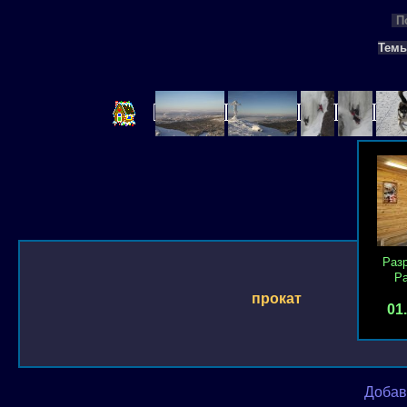
П
Тем
Раз
Р
прокат
01
Добав