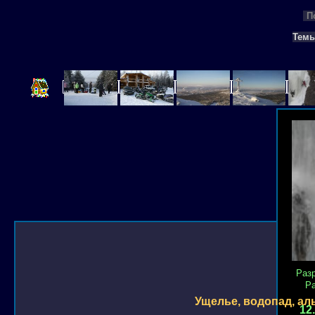
П
Тем
Раз
Р
Ущелье, водопад, ал
12