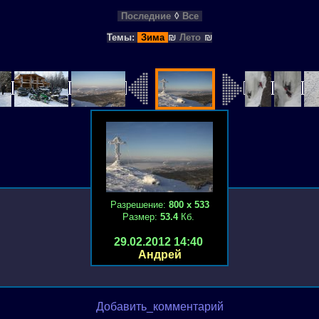
Последние
◊
Все
Темы:
Зима
₪
Лето
₪
Разрешение:
800 х 533
Размер:
53.4
Кб.
29.02.2012 14:40
Андрей
Добавить_комментарий