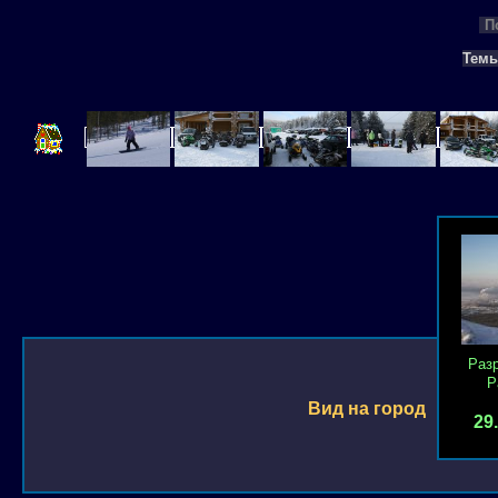
П
Тем
Раз
Р
Вид на город
29