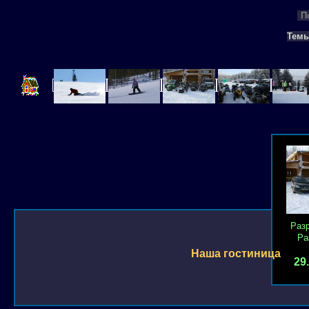
П
Тем
Раз
Ра
Наша гостиница
29