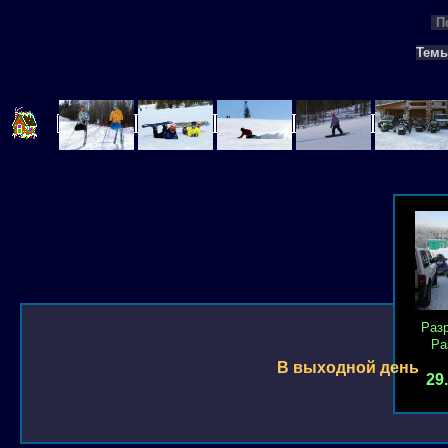
П
Тем
Раз
Ра
В выходной день
29