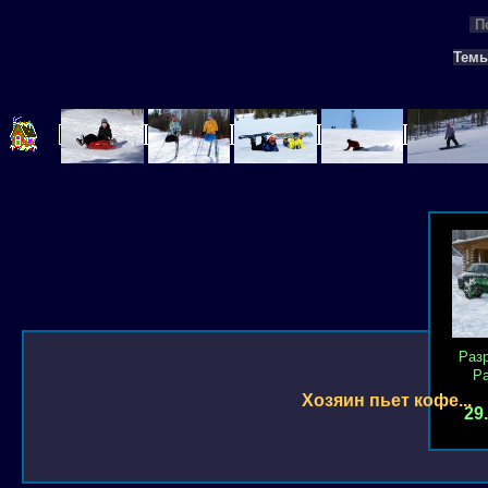
П
Тем
Раз
Р
Хозяин пьет кофе...
29