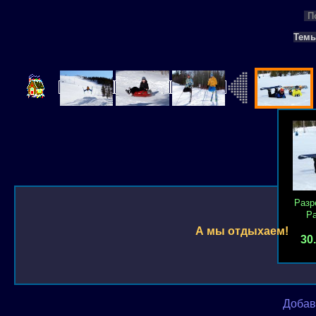
П
Тем
Разр
Р
А мы отдыхаем!
30
Добав