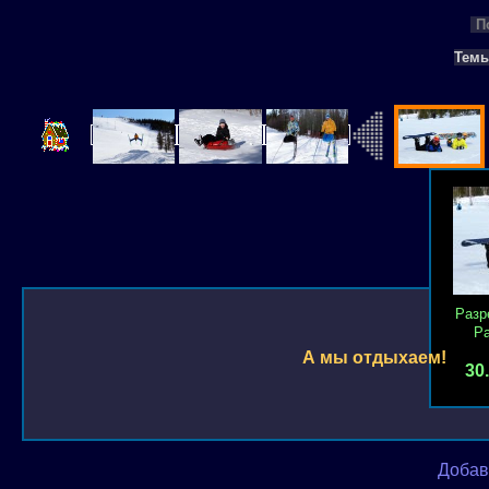
П
Тем
Разр
Р
А мы отдыхаем!
30
Добав